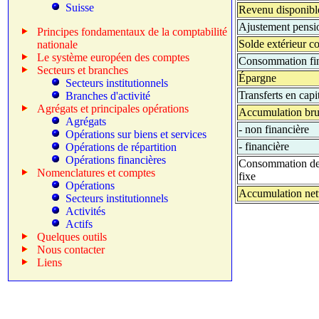
Suisse
Revenu disponibl
Ajustement pensi
Principes fondamentaux de la comptabilité
Solde extérieur c
nationale
Le système européen des comptes
Consommation fi
Secteurs et branches
Épargne
Secteurs institutionnels
Transferts en capi
Branches d'activité
Agrégats et principales opérations
Accumulation bru
Agrégats
-
non financière
Opérations sur biens et services
-
financière
Opérations de répartition
Opérations financières
Consommation de 
Nomenclatures et comptes
fixe
Opérations
Accumulation net
Secteurs institutionnels
Activités
Actifs
Quelques outils
Nous contacter
Liens