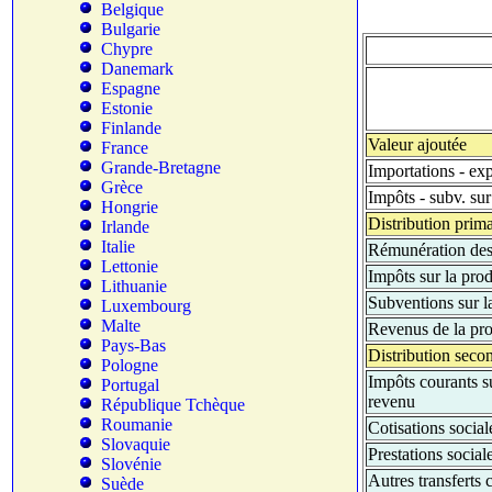
Belgique
Bulgarie
Chypre
Danemark
Espagne
Estonie
Finlande
Valeur ajoutée
France
Grande-Bretagne
Importations - exp
Grèce
Impôts - subv. sur
Hongrie
Distribution prima
Irlande
Italie
Rémunération des 
Lettonie
Impôts sur la pro
Lithuanie
Subventions sur l
Luxembourg
Malte
Revenus de la pro
Pays-Bas
Distribution seco
Pologne
Impôts courants su
Portugal
revenu
République Tchèque
Roumanie
Cotisations social
Slovaquie
Prestations social
Slovénie
Autres transferts 
Suède