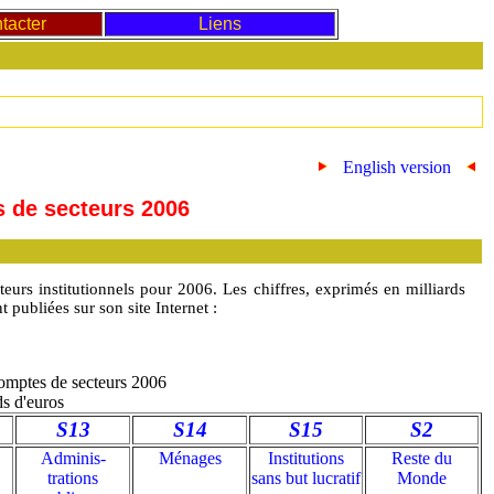
tacter
Liens
English version
s de secteurs 2006
urs institutionnels pour 2006. Les chiffres, exprimés en milliards
t publiées sur son site Internet :
comptes de secteurs 2006
ds d'euros
S13
S14
S15
S2
Adminis-
Ménages
Institutions
Reste du
trations
sans but lucratif
Monde