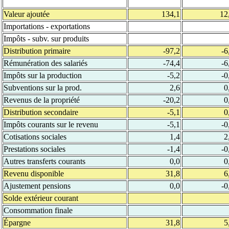
Valeur ajoutée
134,1
12
Importations - exportations
Impôts - subv. sur produits
Distribution primaire
-97,2
-6
Rémunération des salariés
-74,4
-6
Impôts sur la production
-5,2
-0
Subventions sur la prod.
2,6
0
Revenus de la propriété
-20,2
0
Distribution secondaire
-5,1
0
Impôts courants sur le revenu
-5,1
-0
Cotisations sociales
1,4
2
Prestations sociales
-1,4
-0
Autres transferts courants
0,0
0
Revenu disponible
31,8
6
Ajustement pensions
0,0
-0
Solde extérieur courant
Consommation finale
Épargne
31,8
5